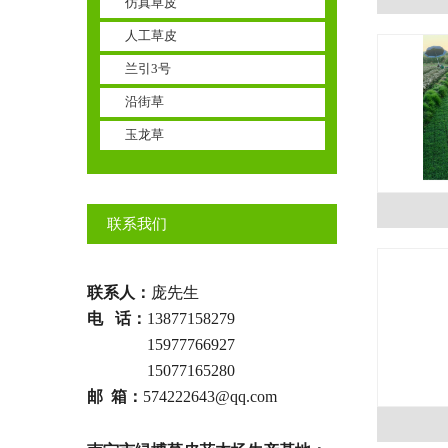
仿真草皮
人工草皮
兰引3号
沿街草
玉龙草
联系我们
联系人：
庞先生
电 话：
13877158279
电话 ：
15977766927
电话 ：
15077165280
邮 箱：
574222643@qq.com