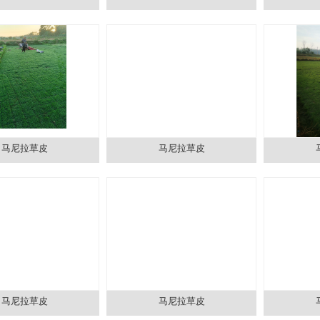
马尼拉草皮
马尼拉草皮
马尼拉草皮
马尼拉草皮