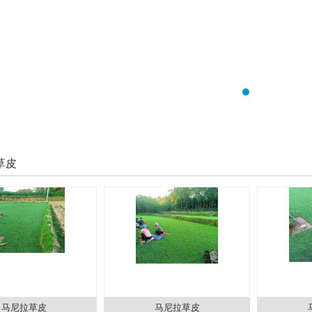
草皮
马尼拉草皮
马尼拉草皮