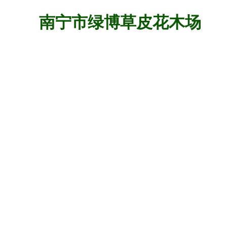
南宁市绿博草皮花木场