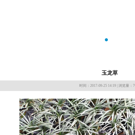
玉龙草
时间：2017-09-25 14:19 | 浏览量：7