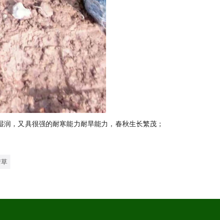
湿润，又具很强的耐寒能力耐旱能力，春秋生长繁茂；
街草