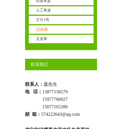
仿真草皮
人工草皮
兰引3号
沿街草
玉龙草
联系我们
联系人：
庞先生
电 话：
13877158279
电话 ：
15977766927
电话 ：
15077165280
邮 箱：
574222643@qq.com