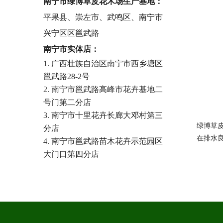
南宁市绿博草皮花木场生产基地：
平果县、崇左市、武鸣区、南宁市
兴宁区区邕武路
南宁市实体店：
1. 广西壮族自治区南宁市西乡塘区
邕武路28-2号
2. 南宁市邕武路高峰市花卉基地二
号门第二分店
3. 南宁市十里花卉长廊大邓村第三
绿博草
分店
在排水
4. 南宁市邕武路苗木花卉示范园区
大门口第四分店