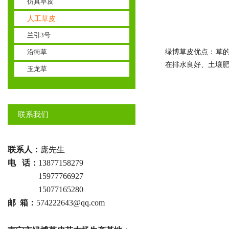
仿真草皮
人工草皮
兰引3号
沿街草
绿博草皮优点：草
在排水良好、土壤
玉龙草
联系我们
联系人：
庞先生
电 话：
13877158279
电话 ：
15977766927
电话 ：
15077165280
邮 箱：
574222643@qq.com