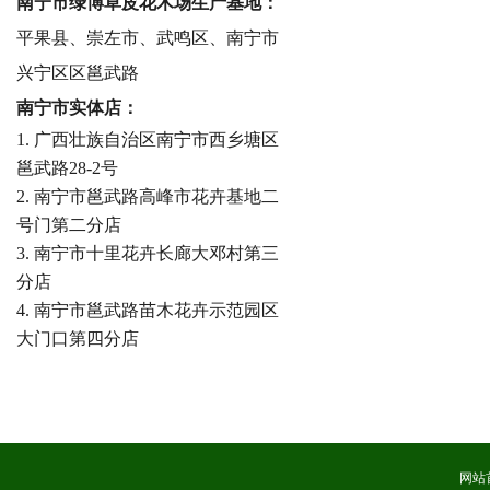
南宁市绿博草皮花木场生产基地：
平果县、崇左市、武鸣区、南宁市
兴宁区区邕武路
南宁市实体店：
1. 广西壮族自治区南宁市西乡塘区
邕武路28-2号
2. 南宁市邕武路高峰市花卉基地二
号门第二分店
3. 南宁市十里花卉长廊大邓村第三
分店
4. 南宁市邕武路苗木花卉示范园区
大门口第四分店
网站