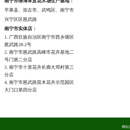
南宁市绿博草皮花木场生产基地：
平果县、崇左市、武鸣区、南宁市
兴宁区区邕武路
南宁市实体店：
1. 广西壮族自治区南宁市西乡塘区
邕武路28-2号
2. 南宁市邕武路高峰市花卉基地二
号门第二分店
3. 南宁市十里花卉长廊大邓村第三
分店
4. 南宁市邕武路苗木花卉示范园区
大门口第四分店
网站