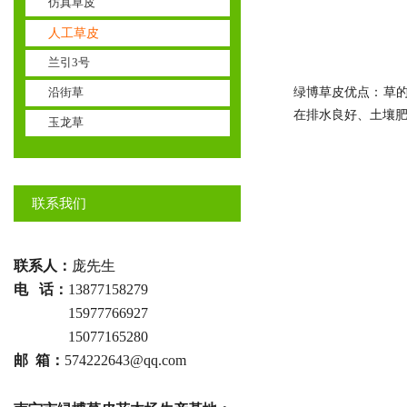
仿真草皮
人工草皮
兰引3号
沿街草
绿博草皮优点：草
在排水良好、土壤
玉龙草
联系我们
联系人：
庞先生
电 话：
13877158279
电话 ：
15977766927
电话 ：
15077165280
邮 箱：
574222643@qq.com