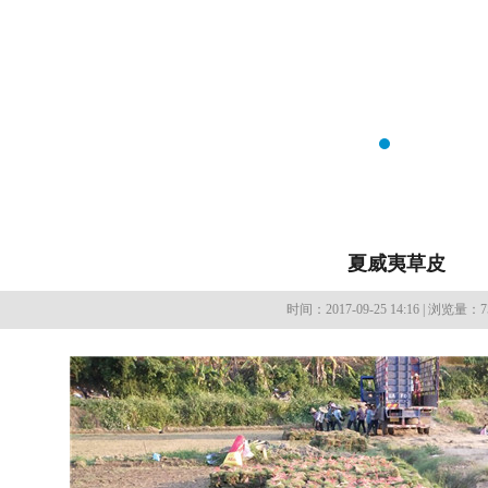
夏威夷草皮
时间：2017-09-25 14:16 | 浏览量：7