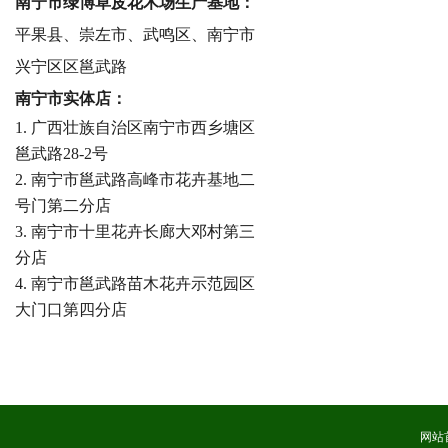
南宁市绿博草皮花木场生产基地：
平果县、崇左市、武鸣区、南宁市
兴宁区区邕武路
南宁市实体店：
1. 广西壮族自治区南宁市西乡塘区
邕武路28-2号
2. 南宁市邕武路高峰市花卉基地二
号门第二分店
3. 南宁市十里花卉长廊大邓村第三
分店
4. 南宁市邕武路苗木花卉示范园区
大门口第四分店
网站