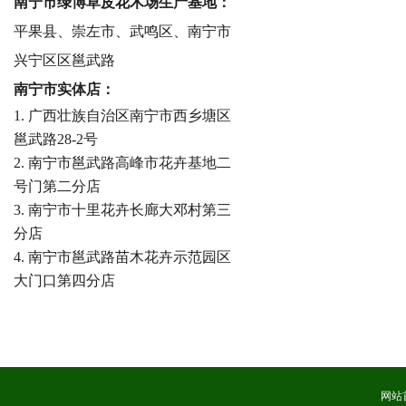
南宁市绿博草皮花木场生产基地：
平果县、崇左市、武鸣区、南宁市
兴宁区区邕武路
南宁市实体店：
1. 广西壮族自治区南宁市西乡塘区
邕武路28-2号
2. 南宁市邕武路高峰市花卉基地二
号门第二分店
3. 南宁市十里花卉长廊大邓村第三
分店
4. 南宁市邕武路苗木花卉示范园区
大门口第四分店
网站