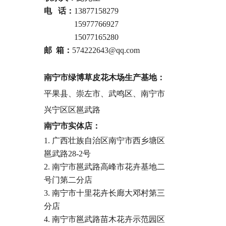
电 话：
13877158279
电话 ：
15977766927
电话 ：
15077165280
邮 箱：
574222643@qq.com
南宁市绿博草皮花木场生产基地：
平果县、崇左市、武鸣区、南宁市
兴宁区区邕武路
南宁市实体店：
1. 广西壮族自治区南宁市西乡塘区
邕武路28-2号
2. 南宁市邕武路高峰市花卉基地二
号门第二分店
3. 南宁市十里花卉长廊大邓村第三
分店
4. 南宁市邕武路苗木花卉示范园区