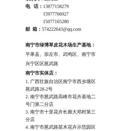
电 话：
13877158279
电话 ：
15977766927
电话 ：
15077165280
邮 箱：
574222643@qq.com
南宁市绿博草皮花木场生产基地：
平果县、崇左市、武鸣区、南宁市
兴宁区区邕武路
南宁市实体店：
1. 广西壮族自治区南宁市西乡塘区
邕武路28-2号
2. 南宁市邕武路高峰市花卉基地二
号门第二分店
3. 南宁市十里花卉长廊大邓村第三
分店
4. 南宁市邕武路苗木花卉示范园区