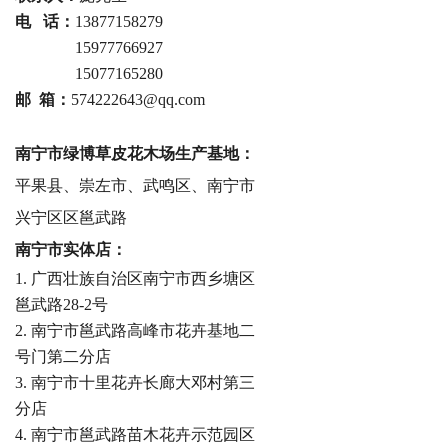
电 话：
13877158279
电话 ：
15977766927
电话 ：
15077165280
邮 箱：
574222643@qq.com
南宁市绿博草皮花木场生产基地：
平果县、崇左市、武鸣区、南宁市
兴宁区区邕武路
南宁市实体店：
1. 广西壮族自治区南宁市西乡塘区
邕武路28-2号
2. 南宁市邕武路高峰市花卉基地二
号门第二分店
3. 南宁市十里花卉长廊大邓村第三
分店
4. 南宁市邕武路苗木花卉示范园区