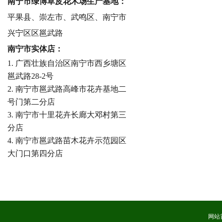
南宁市绿博草皮花木场生产基地：
平果县、崇左市、武鸣区、南宁市
兴宁区区邕武路
南宁市实体店：
1. 广西壮族自治区南宁市西乡塘区
邕武路28-2号
2. 南宁市邕武路高峰市花卉基地二
号门第二分店
3. 南宁市十里花卉长廊大邓村第三
分店
4. 南宁市邕武路苗木花卉示范园区
大门口第四分店
网站